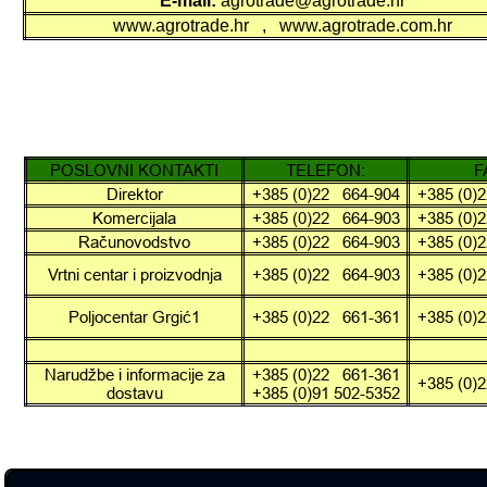
E-
mail:
agrotrade@agrotrade.hr
www.agrotrade.hr , www.agrotrade.com.hr
POSLOVNI KONTAKTI
TELEFON:
F
Direktor
+385 (0)22 664-
904
+385 (0)
Komercijala
+385 (0)22 664-
903
+385 (0)
Računovodstvo
+385 (0)22 664-
903
+385 (0)
Vrtni centar i proizvodnja
+385 (0)22 664-
903
+385 (0)
Poljocentar Grgić1
+385 (0)22 661-
361
+385 (0)
Narudžbe i informacije za
+385 (0)22 661-
361
+385 (0)
dostavu
+385 (0)91 502-
5352