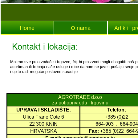
Home
O nama
Artikli i p
Kontakt i lokacija:
Molimo sve proizvođače i trgovce, čiji bi proizvodi mogli obogatiti naš p
asortiman ili trebaju naše usluge i robe da nam se jave i pošalju svoje 
i upite radi moguće poslovne suradnje.
AGROTRADE d.o.o
za poljoprivredu i trgovinu
UPRAVA I SKLADIŠTE:
Telefon:
Ulica Frane Cote 6
+385 (0)22
22 300 KNIN
664-
903 , 664-
904
HRVATSKA
Fax:
+385 (0)22 664-